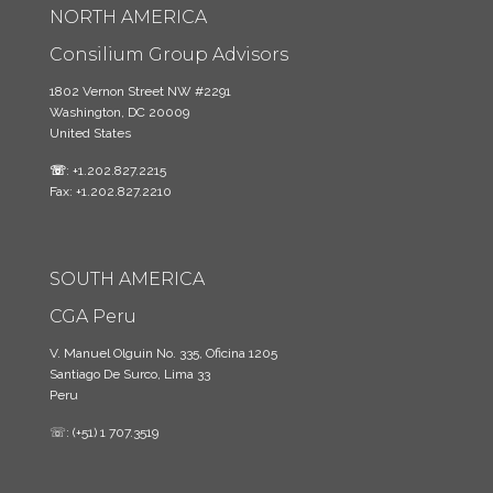
NORTH AMERICA
Consilium Group Advisors
1802 Vernon Street NW #2291
Washington, DC 20009
United States
☏
: +1.202.827.2215
Fax: +1.202.827.2210
SOUTH AMERICA
CGA Peru
V. Manuel Olguin No. 335, Oficina 1205
Santiago De Surco, Lima 33
Peru
☏: (+51) 1 707.3519