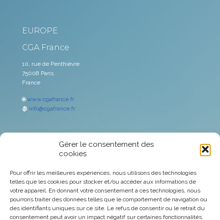
EUROPE
CGA France
10, rue de Penthièvre
75008 Paris
France
🌐
www.cgafrance.fr
@
info@cgafrance.fr
Gérer le consentement des
Avertissement
cookies
Espace Associés
Pour offrir les meilleures expériences, nous utilisons des technologies
telles que les cookies pour stocker et/ou accéder aux informations de
votre appareil. En donnant votre consentement à ces technologies, nous
Marché des capitaux
pourrons traiter des données telles que le comportement de navigation ou
des identifiants uniques sur ce site. Le refus de consentir ou le retrait du
Politique de confidentialité
consentement peut avoir un impact négatif sur certaines fonctionnalités.