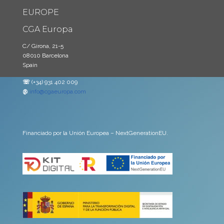
EUROPE
CGA Europa
C/ Girona, 21-5
08010 Barcelona
Spain
☏
(+34) 931 402 009
@
info@cgaeuropa.com
Financiado por la Unión Europea – NextGenerationEU.