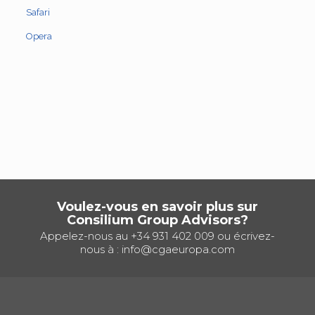
Safari
Opera
Voulez-vous en savoir plus sur
Consilium Group Advisors?
Appelez-nous au
+34 931 402 009
ou écrivez-
nous à :
info@cgaeuropa.com