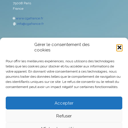
75008 Paris
France
🌐
www.cgafrance.fr
@
info@cgafrance.fr
Gérer le consentement des
Avertissement
cookies
Espace Associés
Pour offrir les meilleures expériences, nous utilisons des technologies
telles que les cookies pour stocker et/ou accéder aux informations de
votre appareil. En donnant votre consentement à ces technologies, nous
Marché des capitaux
pourrons traiter des données telles que le comportement de navigation ou
des identifiants uniques sur ce site. Le refus de consentir ou le retrait du
Politique de confidentialité
consentement peut avoir un impact négatif sur certaines fonctionnalités.
Politique de cookies
Accepter
Refuser