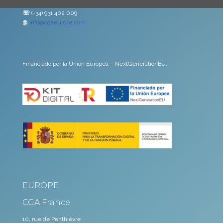
☏
(+34) 931 402 009
@
info@cgaeuropa.com
Financiado por la Unión Europea – NextGenerationEU.
EUROPE
CGA France
10, rue de Penthièvre