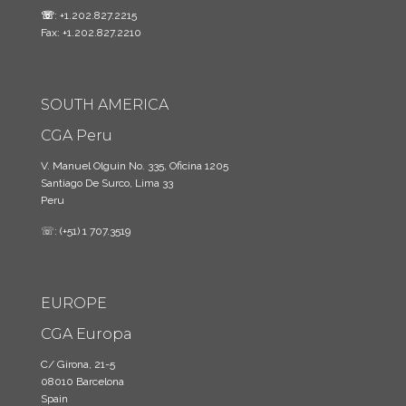
☏
: +1.202.827.2215
Fax: +1.202.827.2210
SOUTH AMERICA
CGA Peru
V. Manuel Olguin No. 335, Oficina 1205
Santiago De Surco, Lima 33
Peru
☏: (+51) 1 707.3519
EUROPE
CGA Europa
C/ Girona, 21-5
08010 Barcelona
Spain