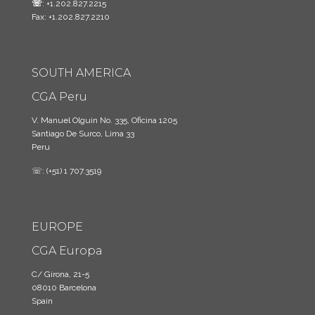
☏
: +1.202.827.2215
Fax: +1.202.827.2210
SOUTH AMERICA
CGA Peru
V. Manuel Olguin No. 335, Oficina 1205
Santiago De Surco, Lima 33
Peru
☏: (+51) 1 707.3519
EUROPE
CGA Europa
C/ Girona, 21-5
08010 Barcelona
Spain