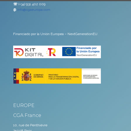
☏
(+34) 931 402 009
@
info@cgaeuropa.com
Financiado por la Unión Europea – NextGenerationEU.
EUROPE
CGA France
10, rue de Penthièvre
75008 Paris