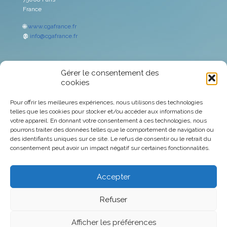
France
🌐
www.cgafrance.fr
@
info@cgafrance.fr
Gérer le consentement des
Avertissement
cookies
Espace Associés
Pour offrir les meilleures expériences, nous utilisons des technologies
telles que les cookies pour stocker et/ou accéder aux informations de
votre appareil. En donnant votre consentement à ces technologies, nous
Marché des capitaux
pourrons traiter des données telles que le comportement de navigation ou
des identifiants uniques sur ce site. Le refus de consentir ou le retrait du
Politique de confidentialité
consentement peut avoir un impact négatif sur certaines fonctionnalités.
Politique de cookies
Accepter
Refuser
© 2026 CGA Europa | Tous droits réservés
Afficher les préférences