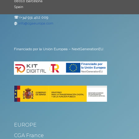
08010 Barcelona
Spain
☏
(+34) 931 402 009
@
info@cgaeuropa.com
Financiado por la Unión Europea – NextGenerationEU.
EUROPE
CGA France