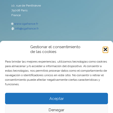
10, rue de Penthièvre
75008 Paris
France
🌐
www.cgafrance.fr
@
info@cgafrance.fr
Gestionar el consentimiento
Aviso legal
de las cookies
Mercado de Capitales
Para brindar las mejores experiencias, utilizamos tecnologías como cookies
para almacenar y/o acceder a información del dispositivo. Al consentir a
Política de cookies
estas tecnologías, nos permitirá procesar datos como el comportamiento de
navegación o identificadores únicos en este sitio. No consentir o retirar el
consentimiento puede afectar negativamente ciertas características y
Política de privacidad
funciones.
Socios
Aceptar
Denegar