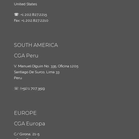
United States
☏
: +1.202.827.2215
Fax: +1.202.827.2210
SOUTH AMERICA
CGA Peru
V. Manuel Olguin No. 335, Oficina 1205
Santiago De Surco, Lima 33
Peru
☏: (+51) 1 707.3519
EUROPE
CGA Europa
C/ Girona, 21-5