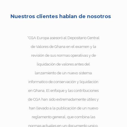
Nuestros clientes hablan de nosotros
ores
“CGA Europa asesoró al Depositario Central
“La
de Valores de Ghana en el examen y la
de
revisión de sus normas operativas y de
m
a
liquidación de valores antes del
ón
lanzamiento de un nuevo sistema
i
ar
informatico de conservación y liquidación
f
en
en Ghana. El enfoque y las contribuciones
s
 de
de CGA han sido extremadamente útiles y
lo
 de
han llevado a la publicación de un nuevo
la
os
reglamento general, que combina las
a
normas actuales en un documento unico.